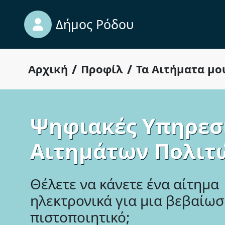
Δήμος Ρόδου
/
/
Αρχική
Προφίλ
Τα Αιτήματα μο
Ψηφιακές Υπηρεσ
Αιτημάτων Πολιτ
Θέλετε να κάνετε ένα αίτημα
ηλεκτρονικά για μια βεβαίωσ
πιστοποιητικό;