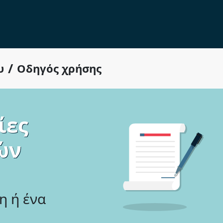
/
υ
Οδηγός χρήσης
ίες
ών
η ή ένα